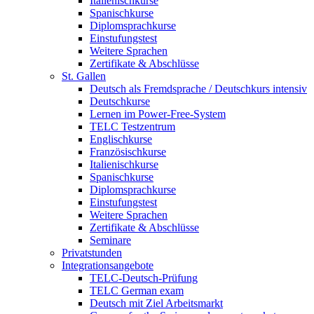
Italienischkurse
Spanischkurse
Diplomsprachkurse
Einstufungstest
Weitere Sprachen
Zertifikate & Abschlüsse
St. Gallen
Deutsch als Fremdsprache / Deutschkurs intensiv
Deutschkurse
Lernen im Power-Free-System
TELC Testzentrum
Englischkurse
Französischkurse
Italienischkurse
Spanischkurse
Diplomsprachkurse
Einstufungstest
Weitere Sprachen
Zertifikate & Abschlüsse
Seminare
Privatstunden
Integrationsangebote
TELC-Deutsch-Prüfung
TELC German exam
Deutsch mit Ziel Arbeitsmarkt