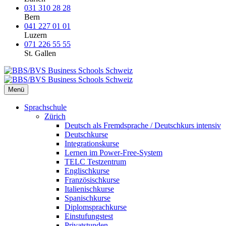
031 310 28 28
Bern
041 227 01 01
Luzern
071 226 55 55
St. Gallen
Menü
Sprachschule
Zürich
Deutsch als Fremdsprache / Deutschkurs intensiv
Deutschkurse
Integrationskurse
Lernen im Power-Free-System
TELC Testzentrum
Englischkurse
Französischkurse
Italienischkurse
Spanischkurse
Diplomsprachkurse
Einstufungstest
Privatstunden