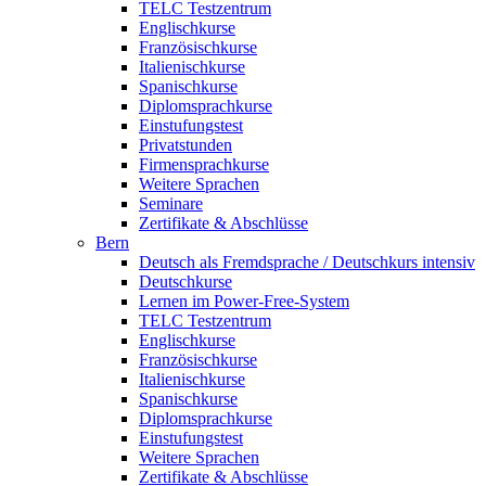
TELC Testzentrum
Englischkurse
Französischkurse
Italienischkurse
Spanischkurse
Diplomsprachkurse
Einstufungstest
Privatstunden
Firmensprachkurse
Weitere Sprachen
Seminare
Zertifikate & Abschlüsse
Bern
Deutsch als Fremdsprache / Deutschkurs intensiv
Deutschkurse
Lernen im Power-Free-System
TELC Testzentrum
Englischkurse
Französischkurse
Italienischkurse
Spanischkurse
Diplomsprachkurse
Einstufungstest
Weitere Sprachen
Zertifikate & Abschlüsse