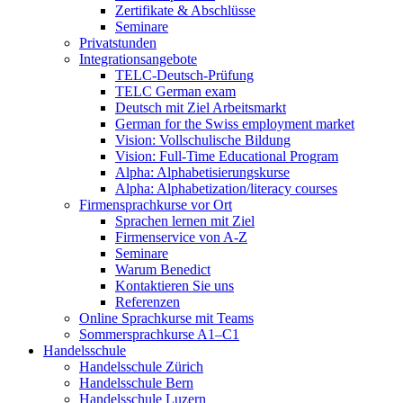
Zertifikate & Abschlüsse
Seminare
Privatstunden
Integrationsangebote
TELC-Deutsch-Prüfung
TELC German exam
Deutsch mit Ziel Arbeitsmarkt
German for the Swiss employment market
Vision: Vollschulische Bildung
Vision: Full-Time Educational Program
Alpha: Alphabetisierungskurse
Alpha: Alphabetization/literacy courses
Firmensprachkurse vor Ort
Sprachen lernen mit Ziel
Firmenservice von A-Z
Seminare
Warum Benedict
Kontaktieren Sie uns
Referenzen
Online Sprachkurse mit Teams
Sommersprachkurse A1–C1
Handelsschule
Handelsschule Zürich
Handelsschule Bern
Handelsschule Luzern