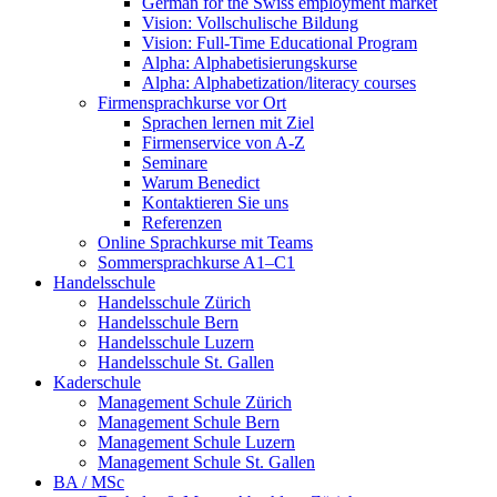
German for the Swiss employment market
Vision: Vollschulische Bildung
Vision: Full-Time Educational Program
Alpha: Alphabetisierungskurse
Alpha: Alphabetization/literacy courses
Firmensprachkurse vor Ort
Sprachen lernen mit Ziel
Firmenservice von A-Z
Seminare
Warum Benedict
Kontaktieren Sie uns
Referenzen
Online Sprachkurse mit Teams
Sommersprachkurse A1–C1
Handelsschule
Handelsschule Zürich
Handelsschule Bern
Handelsschule Luzern
Handelsschule St. Gallen
Kaderschule
Management Schule Zürich
Management Schule Bern
Management Schule Luzern
Management Schule St. Gallen
BA / MSc