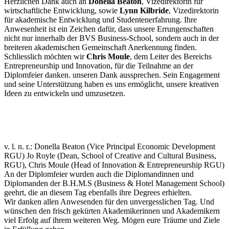
Herzlichen Dank auch an
Donella Beaton
, Vizedirektorin für
wirtschaftliche Entwicklung, sowie
Lynn Kilbride
, Vizedirektorin
für akademische Entwicklung und Studentenerfahrung. Ihre
Anwesenheit ist ein Zeichen dafür, dass unsere Errungenschaften
nicht nur innerhalb der BVS Business-School, sondern auch in der
breiteren akademischen Gemeinschaft Anerkennung finden.
Schliesslich möchten wir
Chris Moule
, dem Leiter des Bereichs
Entrepreneurship und Innovation, für die Teilnahme an der
Diplomfeier danken. unseren Dank aussprechen. Sein Engagement
und seine Unterstützung haben es uns ermöglicht, unsere kreativen
Ideen zu entwickeln und umzusetzen.
v. l. n. r.: Donella Beaton (Vice Principal Economic Development
RGU) Jo Royle (Dean, School of Creative and Cultural Business,
RGU), Chris Moule (Head of Innovation & Entrepreneurship RGU)
An der Diplomfeier wurden auch die Diplomandinnen und
Diplomanden der B.H.M.S (Business & Hotel Management School)
geehrt, die an diesem Tag ebenfalls ihre Degrees erhielten.
Wir danken allen Anwesenden für den unvergesslichen Tag. Und
wünschen den frisch gekürten Akademikerinnen und Akademikern
viel Erfolg auf ihrem weiteren Weg. Mögen eure Träume und Ziele