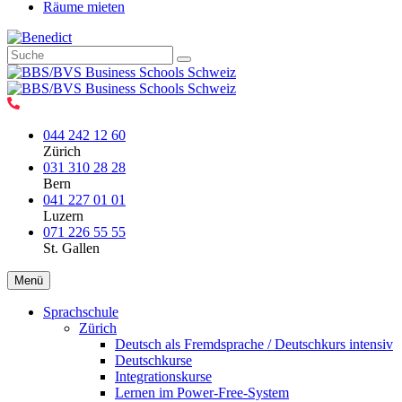
Räume mieten
044 242 12 60
Zürich
031 310 28 28
Bern
041 227 01 01
Luzern
071 226 55 55
St. Gallen
Menü
Sprachschule
Zürich
Deutsch als Fremdsprache / Deutschkurs intensiv
Deutschkurse
Integrationskurse
Lernen im Power-Free-System