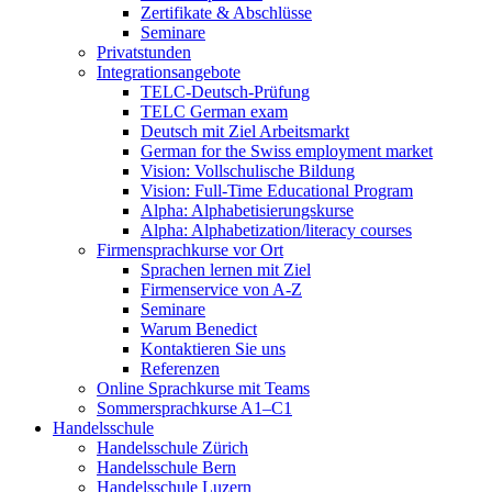
Zertifikate & Abschlüsse
Seminare
Privatstunden
Integrationsangebote
TELC-Deutsch-Prüfung
TELC German exam
Deutsch mit Ziel Arbeitsmarkt
German for the Swiss employment market
Vision: Vollschulische Bildung
Vision: Full-Time Educational Program
Alpha: Alphabetisierungskurse
Alpha: Alphabetization/literacy courses
Firmensprachkurse vor Ort
Sprachen lernen mit Ziel
Firmenservice von A-Z
Seminare
Warum Benedict
Kontaktieren Sie uns
Referenzen
Online Sprachkurse mit Teams
Sommersprachkurse A1–C1
Handelsschule
Handelsschule Zürich
Handelsschule Bern
Handelsschule Luzern