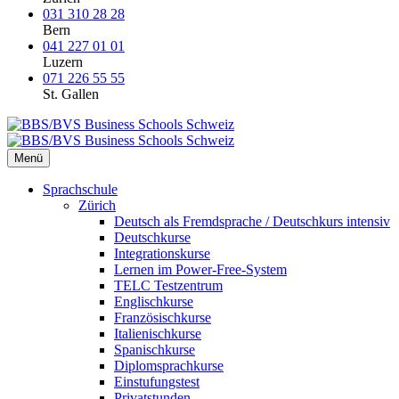
031 310 28 28
Bern
041 227 01 01
Luzern
071 226 55 55
St. Gallen
Menü
Sprachschule
Zürich
Deutsch als Fremdsprache / Deutschkurs intensiv
Deutschkurse
Integrationskurse
Lernen im Power-Free-System
TELC Testzentrum
Englischkurse
Französischkurse
Italienischkurse
Spanischkurse
Diplomsprachkurse
Einstufungstest
Privatstunden