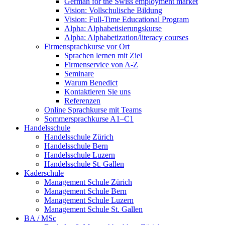
German for the Swiss employment market
Vision: Vollschulische Bildung
Vision: Full-Time Educational Program
Alpha: Alphabetisierungskurse
Alpha: Alphabetization/literacy courses
Firmensprachkurse vor Ort
Sprachen lernen mit Ziel
Firmenservice von A-Z
Seminare
Warum Benedict
Kontaktieren Sie uns
Referenzen
Online Sprachkurse mit Teams
Sommersprachkurse A1–C1
Handelsschule
Handelsschule Zürich
Handelsschule Bern
Handelsschule Luzern
Handelsschule St. Gallen
Kaderschule
Management Schule Zürich
Management Schule Bern
Management Schule Luzern
Management Schule St. Gallen
BA / MSc