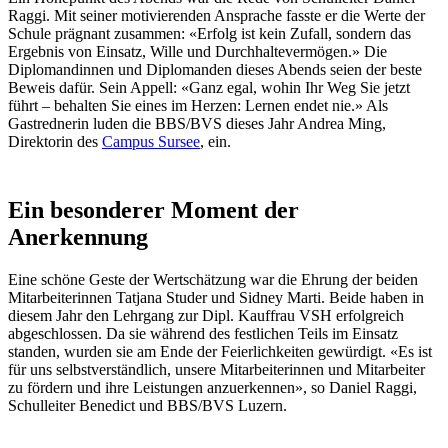
Raggi. Mit seiner motivierenden Ansprache fasste er die Werte der
Schule prägnant zusammen: «Erfolg ist kein Zufall, sondern das
Ergebnis von Einsatz, Wille und Durchhaltevermögen.» Die
Diplomandinnen und Diplomanden dieses Abends seien der beste
Beweis dafür. Sein Appell: «Ganz egal, wohin Ihr Weg Sie jetzt
führt – behalten Sie eines im Herzen: Lernen endet nie.» Als
Gastrednerin luden die BBS/BVS dieses Jahr Andrea Ming,
Direktorin des
Campus Sursee
, ein.
Ein besonderer Moment der
Anerkennung
Eine schöne Geste der Wertschätzung war die Ehrung der beiden
Mitarbeiterinnen Tatjana Studer und Sidney Marti. Beide haben in
diesem Jahr den Lehrgang zur Dipl. Kauffrau VSH erfolgreich
abgeschlossen. Da sie während des festlichen Teils im Einsatz
standen, wurden sie am Ende der Feierlichkeiten gewürdigt. «Es ist
für uns selbstverständlich, unsere Mitarbeiterinnen und Mitarbeiter
zu fördern und ihre Leistungen anzuerkennen», so Daniel Raggi,
Schulleiter Benedict und BBS/BVS Luzern.