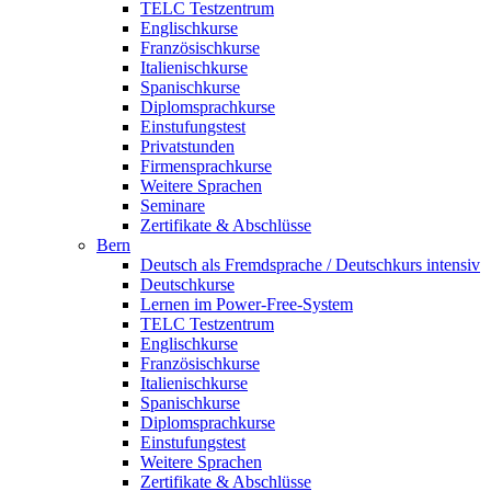
TELC Testzentrum
Englischkurse
Französischkurse
Italienischkurse
Spanischkurse
Diplomsprachkurse
Einstufungstest
Privatstunden
Firmensprachkurse
Weitere Sprachen
Seminare
Zertifikate & Abschlüsse
Bern
Deutsch als Fremdsprache / Deutschkurs intensiv
Deutschkurse
Lernen im Power-Free-System
TELC Testzentrum
Englischkurse
Französischkurse
Italienischkurse
Spanischkurse
Diplomsprachkurse
Einstufungstest
Weitere Sprachen
Zertifikate & Abschlüsse