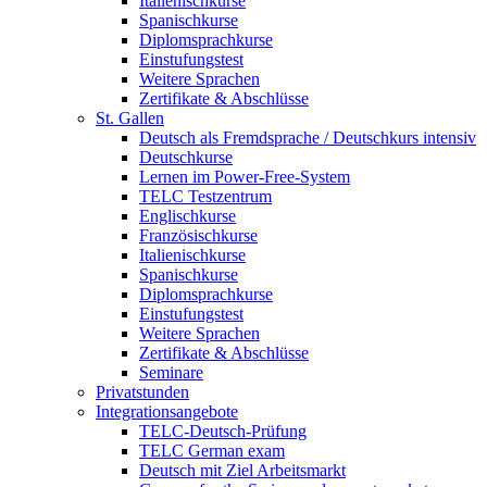
Italienischkurse
Spanischkurse
Diplomsprachkurse
Einstufungstest
Weitere Sprachen
Zertifikate & Abschlüsse
St. Gallen
Deutsch als Fremdsprache / Deutschkurs intensiv
Deutschkurse
Lernen im Power-Free-System
TELC Testzentrum
Englischkurse
Französischkurse
Italienischkurse
Spanischkurse
Diplomsprachkurse
Einstufungstest
Weitere Sprachen
Zertifikate & Abschlüsse
Seminare
Privatstunden
Integrationsangebote
TELC-Deutsch-Prüfung
TELC German exam
Deutsch mit Ziel Arbeitsmarkt