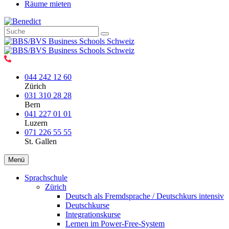
Räume mieten
044 242 12 60
Zürich
031 310 28 28
Bern
041 227 01 01
Luzern
071 226 55 55
St. Gallen
Menü
Sprachschule
Zürich
Deutsch als Fremdsprache / Deutschkurs intensiv
Deutschkurse
Integrationskurse
Lernen im Power-Free-System