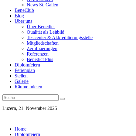
News St. Gallen
BeneClub
Blog
Über uns
Über Benedict
Qualität als Leitbild
Testcenter & Akkreditierungsstelle
Mitgliedschaften
Zertifizierungen
Referenzen
Benedict Plus
Diplomfeiern
Ferienplan
Stellen
Galerie
Räume mieten
Luzern, 21. November 2025
Home
Diplomfeiern