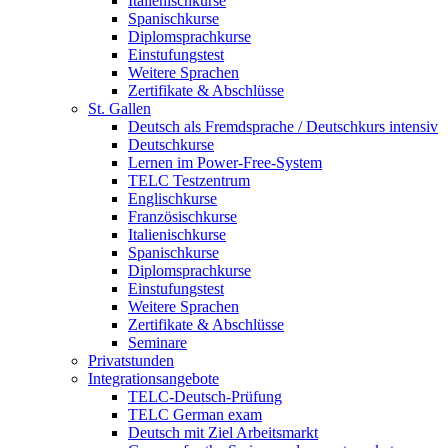
Italienischkurse
Spanischkurse
Diplomsprachkurse
Einstufungstest
Weitere Sprachen
Zertifikate & Abschlüsse
St. Gallen
Deutsch als Fremdsprache / Deutschkurs intensiv
Deutschkurse
Lernen im Power-Free-System
TELC Testzentrum
Englischkurse
Französischkurse
Italienischkurse
Spanischkurse
Diplomsprachkurse
Einstufungstest
Weitere Sprachen
Zertifikate & Abschlüsse
Seminare
Privatstunden
Integrationsangebote
TELC-Deutsch-Prüfung
TELC German exam
Deutsch mit Ziel Arbeitsmarkt