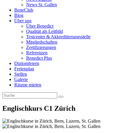
News St. Gallen
BeneClub
Blog
Über uns
Über Benedict
Qualität als Leitbild
Testcenter & Akkreditierungsstelle
Mitgliedschaften
Zertifizierungen
Referenzen
Benedict Plus
Diplomfeiern
Ferienplan
Stellen
Galerie
Räume mieten
Englischkurs C1 Zürich