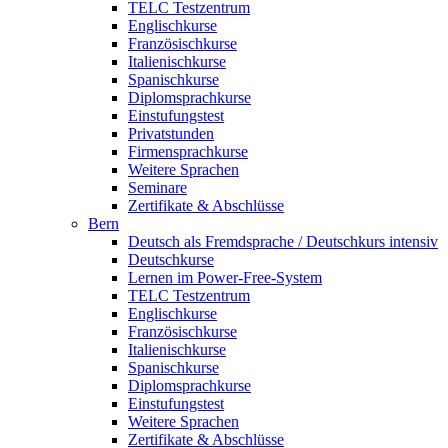
TELC Testzentrum
Englischkurse
Französischkurse
Italienischkurse
Spanischkurse
Diplomsprachkurse
Einstufungstest
Privatstunden
Firmensprachkurse
Weitere Sprachen
Seminare
Zertifikate & Abschlüsse
Bern
Deutsch als Fremdsprache / Deutschkurs intensiv
Deutschkurse
Lernen im Power-Free-System
TELC Testzentrum
Englischkurse
Französischkurse
Italienischkurse
Spanischkurse
Diplomsprachkurse
Einstufungstest
Weitere Sprachen
Zertifikate & Abschlüsse