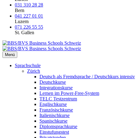
031 310 28 28
Bern
041 227 01 01
Luzern
071 226 55 55
St. Gallen
Menü
Sprachschule
Zürich
Deutsch als Fremdsprache / Deutschkurs intensiv
Deutschkurse
Integrationskurse
Lernen im Power-Free-System
TELC Testzentrum
Englischkurse
Französischkurse
Italienischkurse
Spanischkurse
Diplomsprachkurse
Einstufungstest
Privatstunden