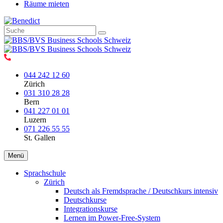
Räume mieten
044 242 12 60
Zürich
031 310 28 28
Bern
041 227 01 01
Luzern
071 226 55 55
St. Gallen
Menü
Sprachschule
Zürich
Deutsch als Fremdsprache / Deutschkurs intensiv
Deutschkurse
Integrationskurse
Lernen im Power-Free-System