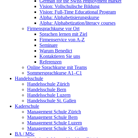
German for the Swiss employment market
Vision: Vollschulische Bildung
Vision: Full-Time Educational Program
Alpha: Alphabetisierungskurse
Alpha: Alphabetization/literacy courses
Firmensprachkurse vor Ort
Sprachen lernen mit Ziel
Firmenservice von A-Z
Seminare
Warum Benedict
Kontaktieren Sie uns
Referenzen
Online Sprachkurse mit Teams
Sommersprachkurse A1–C1
Handelsschule
Handelsschule Zürich
Handelsschule Bern
Handelsschule Luzern
Handelsschule St. Gallen
Kaderschule
Management Schule Zürich
Management Schule Bern
Management Schule Luzern
Management Schule St. Gallen
BA / MSc