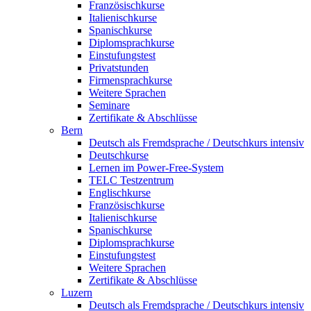
Französischkurse
Italienischkurse
Spanischkurse
Diplomsprachkurse
Einstufungstest
Privatstunden
Firmensprachkurse
Weitere Sprachen
Seminare
Zertifikate & Abschlüsse
Bern
Deutsch als Fremdsprache / Deutschkurs intensiv
Deutschkurse
Lernen im Power-Free-System
TELC Testzentrum
Englischkurse
Französischkurse
Italienischkurse
Spanischkurse
Diplomsprachkurse
Einstufungstest
Weitere Sprachen
Zertifikate & Abschlüsse
Luzern
Deutsch als Fremdsprache / Deutschkurs intensiv