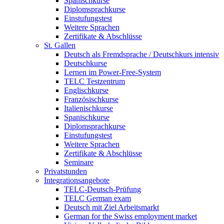
Spanischkurse
Diplomsprachkurse
Einstufungstest
Weitere Sprachen
Zertifikate & Abschlüsse
St. Gallen
Deutsch als Fremdsprache / Deutschkurs intensiv
Deutschkurse
Lernen im Power-Free-System
TELC Testzentrum
Englischkurse
Französischkurse
Italienischkurse
Spanischkurse
Diplomsprachkurse
Einstufungstest
Weitere Sprachen
Zertifikate & Abschlüsse
Seminare
Privatstunden
Integrationsangebote
TELC-Deutsch-Prüfung
TELC German exam
Deutsch mit Ziel Arbeitsmarkt
German for the Swiss employment market