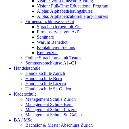
Vision: Vollschulische Bildung
Vision: Full-Time Educational Program
Alpha: Alphabetisierungskurse
Alpha: Alphabetization/literacy courses
Firmensprachkurse vor Ort
Sprachen lernen mit Ziel
Firmenservice von A-Z
Seminare
Warum Benedict
Kontaktieren Sie uns
Referenzen
Online Sprachkurse mit Teams
Sommersprachkurse A1–C1
Handelsschule
Handelsschule Zürich
Handelsschule Bern
Handelsschule Luzern
Handelsschule St. Gallen
Kaderschule
Management Schule Zürich
Management Schule Bern
Management Schule Luzern
Management Schule St. Gallen
BA / MSc
Bachelor & Master Abschluss Zürich