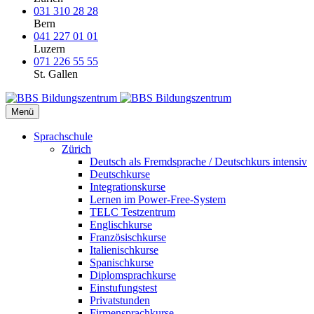
031 310 28 28
Bern
041 227 01 01
Luzern
071 226 55 55
St. Gallen
Menü
Sprachschule
Zürich
Deutsch als Fremdsprache / Deutschkurs intensiv
Deutschkurse
Integrationskurse
Lernen im Power-Free-System
TELC Testzentrum
Englischkurse
Französischkurse
Italienischkurse
Spanischkurse
Diplomsprachkurse
Einstufungstest
Privatstunden
Firmensprachkurse