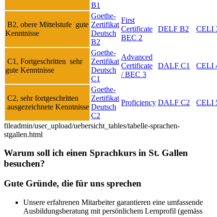
B1
Goethe-
First
B2, obere Mittelstufe gute
Zertifikat
Certificate
DELF B2
CELI 
Kenntnisse
Deutsch
BEC 2
B2
Goethe-
Advanced
C1, Fortgeschritten sehr
Zertifikat
Certificate
DALF C1
CELI 
gute Kenntnisse
Deutsch
/ BEC 3
C1
Goethe-
C2, sehr fortgeschritten
Zertifikat
Proficiency
DALF C2
CELI 
ausgezeichnete Kenntnisse
Deutsch
C2
fileadmin/user_upload/uebersicht_tables/tabelle-sprachen-
stgallen.html
Warum soll ich einen Sprachkurs in St. Gallen
besuchen?
Gute Gründe, die für uns sprechen
Unsere erfahrenen Mitarbeiter garantieren eine umfassende
Ausbildungsberatung mit persönlichem Lernprofil (gemäss