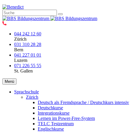
044 242 12 60
Zürich
031 310 28 28
Bern
041 227 01 01
Luzern
071 226 55 55
St. Gallen
Menü
Sprachschule
Zürich
Deutsch als Fremdsprache / Deutschkurs intensiv
Deutschkurse
Integrationskurse
Lernen im Power-Free-System
TELC Testzentrum
Englischkurse