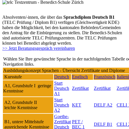
Absolventen/-innen, die über das
Sprachdiplom Deutsch B1
(TELC Prüfung / Diplom B1) verfügen (Gleichwertigkeit KDE)
haben die Möglichkeit, bei den kantonalen Behörden/Gemeinden
den Antrag für die Einbürgerung zu stellen. Die Benedict-Schulen
sind autorisierte TELC Prüfungszentren. Die TELC Prüfungen
können bei Benedict abgelegt werden.
>> Jetzt Beratungsgespräch vereinbaren
Wählen Sie Ihre gewünschte Sprache in der nachfolgenden Tabelle o
Navigation links.
Ausbildungskonzept Sprachen - Übersicht Zertifikate und Diplome
Kursstufe
Deutsch
Englisch
Französisch
Italien
Start
A1, Grundstufe I geringe
Deutsch
Zertifikat
Zertifikat
Zertifi
Kenntnisse
A1
Start
A2, Grundstufe II
Deutsch
KET
DELF A2
CELI 
leichte Kenntnisse
A2
Goethe-
B1, untere Mittelstufe
Zertifikat
PET /
DELF B1
CELI 
ausreichende Kenntnisse
Deutsch
BEC 1