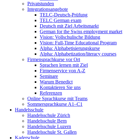
Privatstunden
Integrationsangebote
TELC-Deutsch-Prüfung
TELC German exam
Deutsch mit Ziel Arbeitsmarkt
German for the Swiss employment market
Vision: Vollschulische Bildung
Vision: Full-Time Educational Program
Alpha: Alphabetisierungskurse
Alpha: Alphabetization/literacy courses
Firmensprachkurse vor Ort
Sprachen lernen mit Ziel
Firmenservice von A-Z
Seminare
Warum Benedict
Kontaktieren Sie uns
Referenzen
Online Sprachkurse mit Teams
Sommersprachkurse A1–C1
Handelsschule
Handelsschule Zürich
Handelsschule Bern
Handelsschule Luzern
Handelsschule St. Gallen
Kaderschule