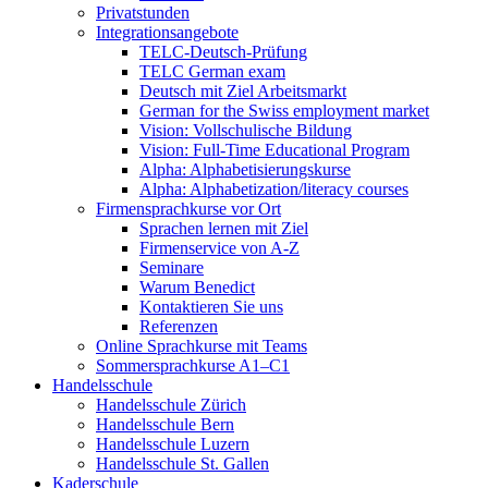
Privatstunden
Integrationsangebote
TELC-Deutsch-Prüfung
TELC German exam
Deutsch mit Ziel Arbeitsmarkt
German for the Swiss employment market
Vision: Vollschulische Bildung
Vision: Full-Time Educational Program
Alpha: Alphabetisierungskurse
Alpha: Alphabetization/literacy courses
Firmensprachkurse vor Ort
Sprachen lernen mit Ziel
Firmenservice von A-Z
Seminare
Warum Benedict
Kontaktieren Sie uns
Referenzen
Online Sprachkurse mit Teams
Sommersprachkurse A1–C1
Handelsschule
Handelsschule Zürich
Handelsschule Bern
Handelsschule Luzern
Handelsschule St. Gallen
Kaderschule