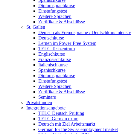
Spanischkurse
Diplomsprachkurse
Einstufungstest
Weitere Sprachen
Zertifikate & Abschlüsse
St. Gallen
Deutsch als Fremdsprache / Deutschkurs intensiv
Deutschkurse
Lernen im Power-Free-System
TELC Testzentrum
Englischkurse
Französischkurse
Italienischkurse
Spanischkurse
Diplomsprachkurse
Einstufungstest
Weitere Sprachen
Zertifikate & Abschlüsse
Seminare
Privatstunden
Integrationsangebote
TELC-Deutsch-Prüfung
TELC German exam
Deutsch mit Ziel Arbeitsmarkt
German for the Swiss employment market