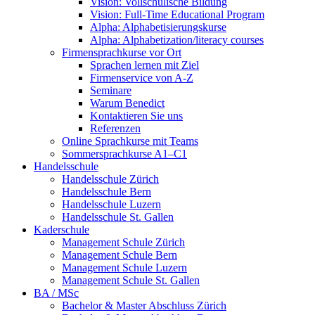
Vision: Vollschulische Bildung
Vision: Full-Time Educational Program
Alpha: Alphabetisierungskurse
Alpha: Alphabetization/literacy courses
Firmensprachkurse vor Ort
Sprachen lernen mit Ziel
Firmenservice von A-Z
Seminare
Warum Benedict
Kontaktieren Sie uns
Referenzen
Online Sprachkurse mit Teams
Sommersprachkurse A1–C1
Handelsschule
Handelsschule Zürich
Handelsschule Bern
Handelsschule Luzern
Handelsschule St. Gallen
Kaderschule
Management Schule Zürich
Management Schule Bern
Management Schule Luzern
Management Schule St. Gallen
BA / MSc
Bachelor & Master Abschluss Zürich