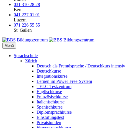
031 310 28 28
Bern
041 227 01 01
Luzern
071 226 55 55
St. Gallen
Menü
Sprachschule
Zürich
Deutsch als Fremdsprache / Deutschkurs intensiv
Deutschkurse
Integrationskurse
Lernen im Power-Free-System
TELC Testzentrum
Englischkurse
Französischkurse
Italienischkurse
Spanischkurse
Diplomsprachkurse
Einstufungstest
Privatstunden
Firmensprachkurse