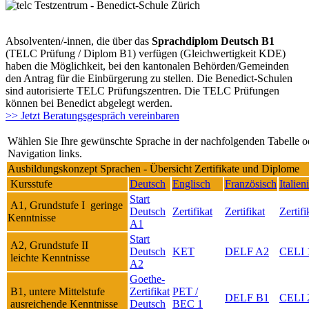
Absolventen/-innen, die über das
Sprachdiplom Deutsch B1
(TELC Prüfung / Diplom B1) verfügen (Gleichwertigkeit KDE)
haben die Möglichkeit, bei den kantonalen Behörden/Gemeinden
den Antrag für die Einbürgerung zu stellen. Die Benedict-Schulen
sind autorisierte TELC Prüfungszentren. Die TELC Prüfungen
können bei Benedict abgelegt werden.
>> Jetzt Beratungsgespräch vereinbaren
Wählen Sie Ihre gewünschte Sprache in der nachfolgenden Tabelle o
Navigation links.
Ausbildungskonzept Sprachen - Übersicht Zertifikate und Diplome
Kursstufe
Deutsch
Englisch
Französisch
Italien
Start
A1, Grundstufe I geringe
Deutsch
Zertifikat
Zertifikat
Zertifi
Kenntnisse
A1
Start
A2, Grundstufe II
Deutsch
KET
DELF A2
CELI 
leichte Kenntnisse
A2
Goethe-
B1, untere Mittelstufe
Zertifikat
PET /
DELF B1
CELI 
ausreichende Kenntnisse
Deutsch
BEC 1