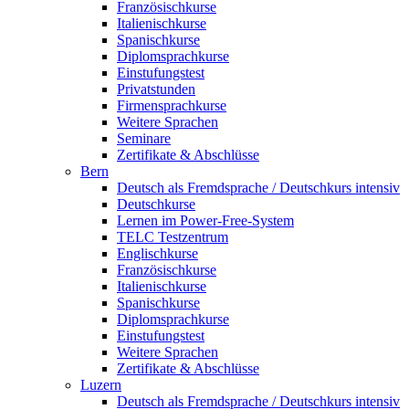
Französischkurse
Italienischkurse
Spanischkurse
Diplomsprachkurse
Einstufungstest
Privatstunden
Firmensprachkurse
Weitere Sprachen
Seminare
Zertifikate & Abschlüsse
Bern
Deutsch als Fremdsprache / Deutschkurs intensiv
Deutschkurse
Lernen im Power-Free-System
TELC Testzentrum
Englischkurse
Französischkurse
Italienischkurse
Spanischkurse
Diplomsprachkurse
Einstufungstest
Weitere Sprachen
Zertifikate & Abschlüsse
Luzern
Deutsch als Fremdsprache / Deutschkurs intensiv