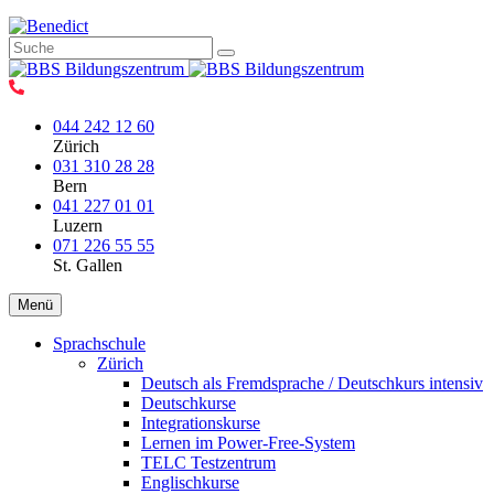
044 242 12 60
Zürich
031 310 28 28
Bern
041 227 01 01
Luzern
071 226 55 55
St. Gallen
Menü
Sprachschule
Zürich
Deutsch als Fremdsprache / Deutschkurs intensiv
Deutschkurse
Integrationskurse
Lernen im Power-Free-System
TELC Testzentrum
Englischkurse