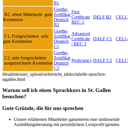
B1
Goethe-
First
B2, obere Mittelstufe gute
Zertifikat
Certificate
DELF B2
CELI 
Kenntnisse
Deutsch
BEC 2
B2
Goethe-
Advanced
C1, Fortgeschritten sehr
Zertifikat
Certificate
DALF C1
CELI 
gute Kenntnisse
Deutsch
/ BEC 3
C1
Goethe-
C2, sehr fortgeschritten
Zertifikat
Proficiency
DALF C2
CELI 
ausgezeichnete Kenntnisse
Deutsch
C2
fileadmin/user_upload/uebersicht_tables/tabelle-sprachen-
stgallen.html
Warum soll ich einen Sprachkurs in St. Gallen
besuchen?
Gute Gründe, die für uns sprechen
Unsere erfahrenen Mitarbeiter garantieren eine umfassende
Ausbildungsberatung mit persönlichem Lernprofil (gemäss