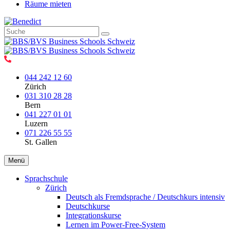
Räume mieten
044 242 12 60
Zürich
031 310 28 28
Bern
041 227 01 01
Luzern
071 226 55 55
St. Gallen
Menü
Sprachschule
Zürich
Deutsch als Fremdsprache / Deutschkurs intensiv
Deutschkurse
Integrationskurse
Lernen im Power-Free-System