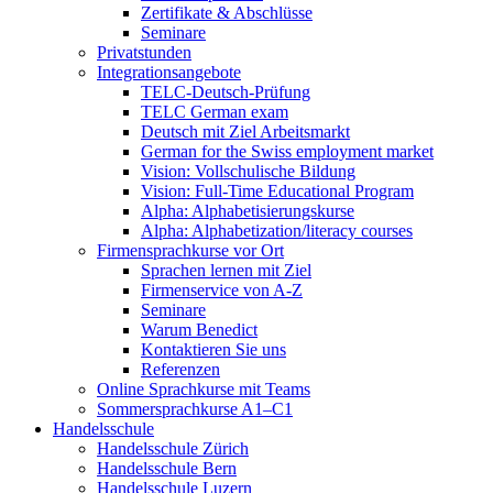
Zertifikate & Abschlüsse
Seminare
Privatstunden
Integrationsangebote
TELC-Deutsch-Prüfung
TELC German exam
Deutsch mit Ziel Arbeitsmarkt
German for the Swiss employment market
Vision: Vollschulische Bildung
Vision: Full-Time Educational Program
Alpha: Alphabetisierungskurse
Alpha: Alphabetization/literacy courses
Firmensprachkurse vor Ort
Sprachen lernen mit Ziel
Firmenservice von A-Z
Seminare
Warum Benedict
Kontaktieren Sie uns
Referenzen
Online Sprachkurse mit Teams
Sommersprachkurse A1–C1
Handelsschule
Handelsschule Zürich
Handelsschule Bern
Handelsschule Luzern