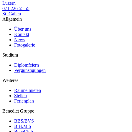
Luzern
071 226 55 55
St. Gallen
Allgemein
Über uns
Kontakt
News
Fotogalerie
Studium
Diplomfeiern
Vergünstigungen
Weiteres
Räume mieten
Stellen
Ferienplan
Benedict Gruppe
BBS/BVS
B.H.M.S
BeneClub