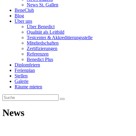
News St. Gallen
BeneClub
Blog
Über uns
Über Benedict
Qualität als Leitbild
Testcenter & Akkreditierungsstelle
Mitgliedschaften
Zertifizierungen
Referenzen
Benedict Plus
Diplomfeiern
Ferienplan
Stellen
Galerie
Räume mieten
News