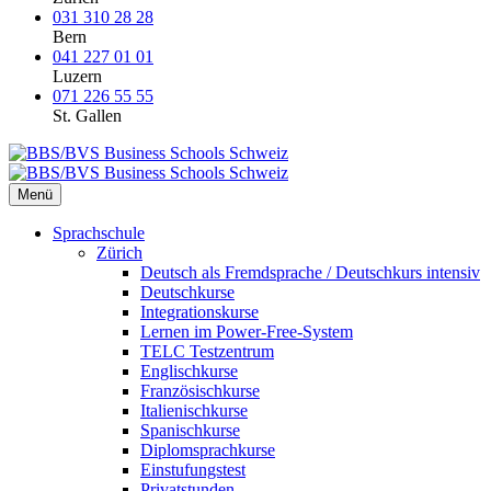
031 310 28 28
Bern
041 227 01 01
Luzern
071 226 55 55
St. Gallen
Menü
Sprachschule
Zürich
Deutsch als Fremdsprache / Deutschkurs intensiv
Deutschkurse
Integrationskurse
Lernen im Power-Free-System
TELC Testzentrum
Englischkurse
Französischkurse
Italienischkurse
Spanischkurse
Diplomsprachkurse
Einstufungstest
Privatstunden