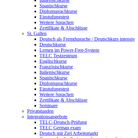
Italienischkurse
Spanischkurse
Diplomsprachkurse
Einstufungstest
Weitere Sprachen
Zertifikate & Abschlüsse
St. Gallen
Deutsch als Fremdsprache / Deutschkurs intensiv
Deutschkurse
Lernen im Power-Free-System
TELC Testzentrum
Englischkurse
Französischkurse
Italienischkurse
Spanischkurse
Diplomsprachkurse
Einstufungstest
Weitere Sprachen
Zertifikate & Abschlüsse
Seminare
Privatstunden
Integrationsangebote
TELC-Deutsch-Prüfung
TELC German exam
Deutsch mit Ziel Arbeitsmarkt