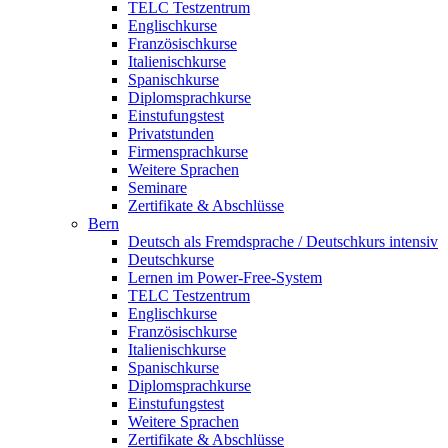
TELC Testzentrum
Englischkurse
Französischkurse
Italienischkurse
Spanischkurse
Diplomsprachkurse
Einstufungstest
Privatstunden
Firmensprachkurse
Weitere Sprachen
Seminare
Zertifikate & Abschlüsse
Bern
Deutsch als Fremdsprache / Deutschkurs intensiv
Deutschkurse
Lernen im Power-Free-System
TELC Testzentrum
Englischkurse
Französischkurse
Italienischkurse
Spanischkurse
Diplomsprachkurse
Einstufungstest
Weitere Sprachen
Zertifikate & Abschlüsse