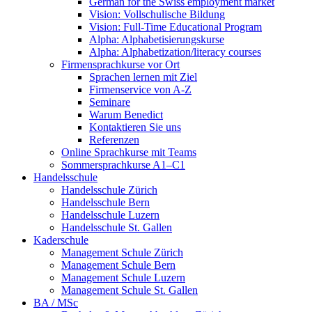
German for the Swiss employment market
Vision: Vollschulische Bildung
Vision: Full-Time Educational Program
Alpha: Alphabetisierungskurse
Alpha: Alphabetization/literacy courses
Firmensprachkurse vor Ort
Sprachen lernen mit Ziel
Firmenservice von A-Z
Seminare
Warum Benedict
Kontaktieren Sie uns
Referenzen
Online Sprachkurse mit Teams
Sommersprachkurse A1–C1
Handelsschule
Handelsschule Zürich
Handelsschule Bern
Handelsschule Luzern
Handelsschule St. Gallen
Kaderschule
Management Schule Zürich
Management Schule Bern
Management Schule Luzern
Management Schule St. Gallen
BA / MSc