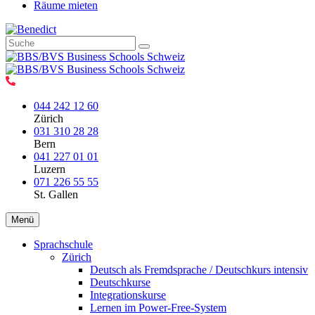
Räume mieten
044 242 12 60
Zürich
031 310 28 28
Bern
041 227 01 01
Luzern
071 226 55 55
St. Gallen
Menü
Sprachschule
Zürich
Deutsch als Fremdsprache / Deutschkurs intensiv
Deutschkurse
Integrationskurse
Lernen im Power-Free-System