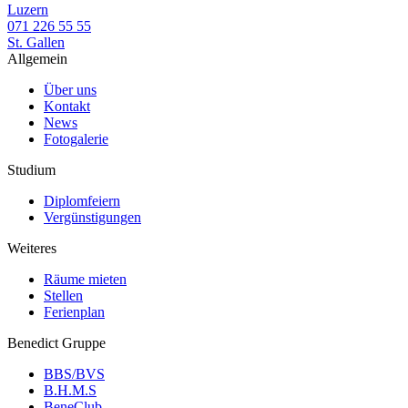
Luzern
071 226 55 55
St. Gallen
Allgemein
Über uns
Kontakt
News
Fotogalerie
Studium
Diplomfeiern
Vergünstigungen
Weiteres
Räume mieten
Stellen
Ferienplan
Benedict Gruppe
BBS/BVS
B.H.M.S
BeneClub