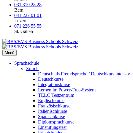
031 310 28 28
Bern
041 227 01 01
Luzern
071 226 55 55
St. Gallen
Menü
Sprachschule
Zürich
Deutsch als Fremdsprache / Deutschkurs intensiv
Deutschkurse
Integrationskurse
Lernen im Power-Free-System
TELC Testzentrum
Englischkurse
Französischkurse
Italienischkurse
Spanischkurse
Diplomsprachkurse
Einstufungstest
Privatstunden