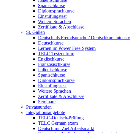
Italienischkurse
Spanischkurse
Diplomsprachkurse
Einstufungstest
Weitere Sprachen
Zertifikate & Abschlüsse
St. Gallen
Deutsch als Fremdsprache / Deutschkurs intensiv
Deutschkurse
Lernen im Power-Free-System
TELC Testzentrum
Englischkurse
Französischkurse
Italienischkurse
Spanischkurse
Diplomsprachkurse
Einstufungstest
Weitere Sprachen
Zertifikate & Abschlüsse
Seminare
Privatstunden
Integrationsangebote
TELC-Deutsch-Prüfung
TELC German exam
Deutsch mit Ziel Arbeitsmarkt