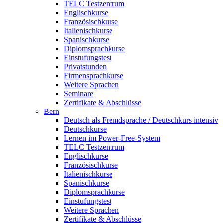
TELC Testzentrum
Englischkurse
Französischkurse
Italienischkurse
Spanischkurse
Diplomsprachkurse
Einstufungstest
Privatstunden
Firmensprachkurse
Weitere Sprachen
Seminare
Zertifikate & Abschlüsse
Bern
Deutsch als Fremdsprache / Deutschkurs intensiv
Deutschkurse
Lernen im Power-Free-System
TELC Testzentrum
Englischkurse
Französischkurse
Italienischkurse
Spanischkurse
Diplomsprachkurse
Einstufungstest
Weitere Sprachen
Zertifikate & Abschlüsse