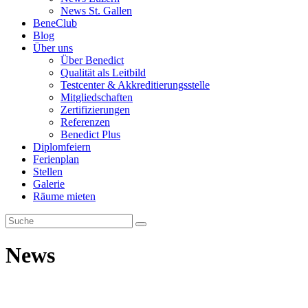
News St. Gallen
BeneClub
Blog
Über uns
Über Benedict
Qualität als Leitbild
Testcenter & Akkreditierungsstelle
Mitgliedschaften
Zertifizierungen
Referenzen
Benedict Plus
Diplomfeiern
Ferienplan
Stellen
Galerie
Räume mieten
News