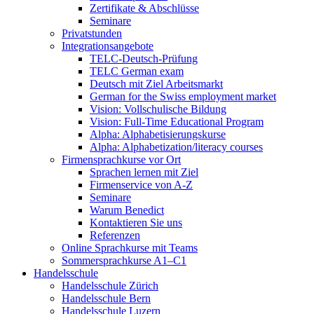
Zertifikate & Abschlüsse
Seminare
Privatstunden
Integrationsangebote
TELC-Deutsch-Prüfung
TELC German exam
Deutsch mit Ziel Arbeitsmarkt
German for the Swiss employment market
Vision: Vollschulische Bildung
Vision: Full-Time Educational Program
Alpha: Alphabetisierungskurse
Alpha: Alphabetization/literacy courses
Firmensprachkurse vor Ort
Sprachen lernen mit Ziel
Firmenservice von A-Z
Seminare
Warum Benedict
Kontaktieren Sie uns
Referenzen
Online Sprachkurse mit Teams
Sommersprachkurse A1–C1
Handelsschule
Handelsschule Zürich
Handelsschule Bern
Handelsschule Luzern