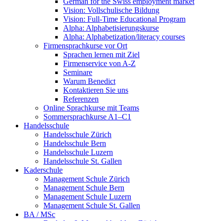
German for the Swiss employment market
Vision: Vollschulische Bildung
Vision: Full-Time Educational Program
Alpha: Alphabetisierungskurse
Alpha: Alphabetization/literacy courses
Firmensprachkurse vor Ort
Sprachen lernen mit Ziel
Firmenservice von A-Z
Seminare
Warum Benedict
Kontaktieren Sie uns
Referenzen
Online Sprachkurse mit Teams
Sommersprachkurse A1–C1
Handelsschule
Handelsschule Zürich
Handelsschule Bern
Handelsschule Luzern
Handelsschule St. Gallen
Kaderschule
Management Schule Zürich
Management Schule Bern
Management Schule Luzern
Management Schule St. Gallen
BA / MSc