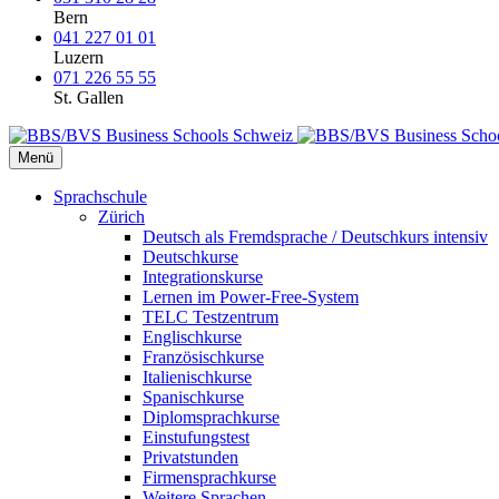
Bern
041 227 01 01
Luzern
071 226 55 55
St. Gallen
Menü
Sprachschule
Zürich
Deutsch als Fremdsprache / Deutschkurs intensiv
Deutschkurse
Integrationskurse
Lernen im Power-Free-System
TELC Testzentrum
Englischkurse
Französischkurse
Italienischkurse
Spanischkurse
Diplomsprachkurse
Einstufungstest
Privatstunden
Firmensprachkurse
Weitere Sprachen