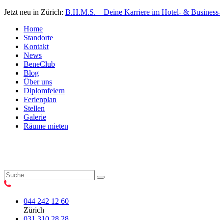
Jetzt neu in Zürich:
B.H.M.S. – Deine Karriere im Hotel- & Business
Home
Standorte
Kontakt
News
BeneClub
Blog
Über uns
Diplomfeiern
Ferienplan
Stellen
Galerie
Räume mieten
044 242 12 60
Zürich
031 310 28 28