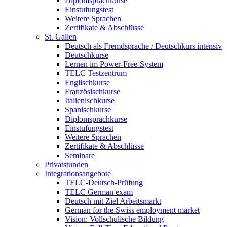
Diplomsprachkurse
Einstufungstest
Weitere Sprachen
Zertifikate & Abschlüsse
St. Gallen
Deutsch als Fremdsprache / Deutschkurs intensiv
Deutschkurse
Lernen im Power-Free-System
TELC Testzentrum
Englischkurse
Französischkurse
Italienischkurse
Spanischkurse
Diplomsprachkurse
Einstufungstest
Weitere Sprachen
Zertifikate & Abschlüsse
Seminare
Privatstunden
Integrationsangebote
TELC-Deutsch-Prüfung
TELC German exam
Deutsch mit Ziel Arbeitsmarkt
German for the Swiss employment market
Vision: Vollschulische Bildung