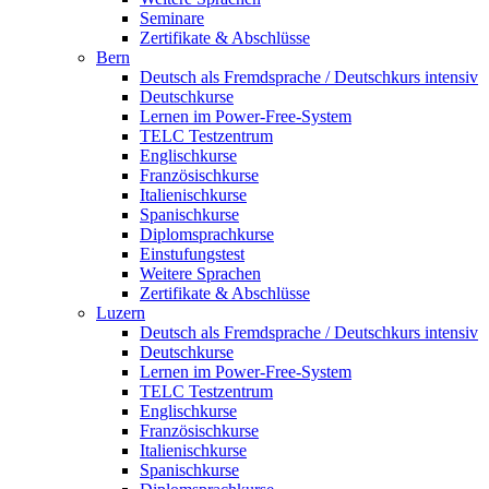
Seminare
Zertifikate & Abschlüsse
Bern
Deutsch als Fremdsprache / Deutschkurs intensiv
Deutschkurse
Lernen im Power-Free-System
TELC Testzentrum
Englischkurse
Französischkurse
Italienischkurse
Spanischkurse
Diplomsprachkurse
Einstufungstest
Weitere Sprachen
Zertifikate & Abschlüsse
Luzern
Deutsch als Fremdsprache / Deutschkurs intensiv
Deutschkurse
Lernen im Power-Free-System
TELC Testzentrum
Englischkurse
Französischkurse
Italienischkurse
Spanischkurse