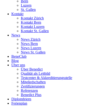
Bern
Luzern
St. Gallen
Kontakt
Kontakt Zürich
Kontakt Bern
Kontakt Luzern
Kontakt St. Gallen
News
News Zürich
News Bern
News Luzern
News St. Gallen
BeneClub
Blog
Über uns
Über Benedict
Qualität als Leitbild
Testcenter & Akkreditierungsstelle
Mitgliedschaften
Zertifizierungen
Referenzen
Benedict Plus
Diplomfeiern
Ferienplan