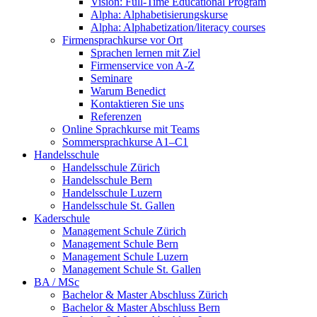
Vision: Full-Time Educational Program
Alpha: Alphabetisierungskurse
Alpha: Alphabetization/literacy courses
Firmensprachkurse vor Ort
Sprachen lernen mit Ziel
Firmenservice von A-Z
Seminare
Warum Benedict
Kontaktieren Sie uns
Referenzen
Online Sprachkurse mit Teams
Sommersprachkurse A1–C1
Handelsschule
Handelsschule Zürich
Handelsschule Bern
Handelsschule Luzern
Handelsschule St. Gallen
Kaderschule
Management Schule Zürich
Management Schule Bern
Management Schule Luzern
Management Schule St. Gallen
BA / MSc
Bachelor & Master Abschluss Zürich
Bachelor & Master Abschluss Bern