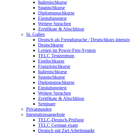
Italienischkurse
Spanischkurse
Diplomsprachkurse
Einstufungstest
Weitere Sprachen
Zertifikate & Abschlüsse
St. Gallen
Deutsch als Fremdsprache / Deutschkurs intensiv
Deutschkurse
Lernen im Power-Free-System
TELC Testzentrum
Englischkurse
Französischkurse
Italienischkurse
Spanischkurse
Diplomsprachkurse
Einstufungstest
Weitere Sprachen
Zertifikate & Abschlüsse
Seminare
Privatstunden
Integrationsangebote
TELC-Deutsch-Prüfung
TELC German exam
Deutsch mit Ziel Arbeitsmarkt