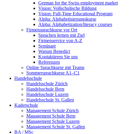
German for the Swiss employment market
Vision: Vollschulische Bildung
Vision: Full-Time Educational Program
Alpha: Alphabetisierungskurse
Alpha: Alphabetization/literacy courses
Firmensprachkurse vor Ort
Sprachen lernen mit Ziel
Firmenservice von A-Z
Seminare
Warum Benedict
Kontaktieren Sie uns
Referenzen
Online Sprachkurse mit Teams
Sommersprachkurse A1–C1
Handelsschule
Handelsschule Zürich
Handelsschule Bern
Handelsschule Luzern
Handelsschule St. Gallen
Kaderschule
Management Schule Zürich
Management Schule Bern
Management Schule Luzern
Management Schule St. Gallen
BA / MSc