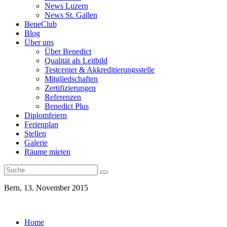
News Luzern
News St. Gallen
BeneClub
Blog
Über uns
Über Benedict
Qualität als Leitbild
Testcenter & Akkreditierungsstelle
Mitgliedschaften
Zertifizierungen
Referenzen
Benedict Plus
Diplomfeiern
Ferienplan
Stellen
Galerie
Räume mieten
Bern, 13. November 2015
Home