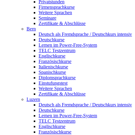
Privatstunden
Firmensprachkurse
Weitere Sprachen
Seminare
Zertifikate & Abschlüsse
Bern
Deutsch als Fremdsprache / Deutschkurs intensiv
Deutschkurse
Lernen im Power-Free-System
TELC Testzentrum
Englischkurse
Französischkurse
Italienischkurse
Spanischkurse
Diplomsprachkurse
Einstufungstest
Weitere Sprachen
Zertifikate & Abschlüsse
Luzern
Deutsch als Fremdsprache / Deutschkurs intensiv
Deutschkurse
Lernen im Power-Free-System
TELC Testzentrum
Englischkurse
Französischkurse