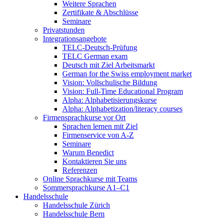
Weitere Sprachen
Zertifikate & Abschlüsse
Seminare
Privatstunden
Integrationsangebote
TELC-Deutsch-Prüfung
TELC German exam
Deutsch mit Ziel Arbeitsmarkt
German for the Swiss employment market
Vision: Vollschulische Bildung
Vision: Full-Time Educational Program
Alpha: Alphabetisierungskurse
Alpha: Alphabetization/literacy courses
Firmensprachkurse vor Ort
Sprachen lernen mit Ziel
Firmenservice von A-Z
Seminare
Warum Benedict
Kontaktieren Sie uns
Referenzen
Online Sprachkurse mit Teams
Sommersprachkurse A1–C1
Handelsschule
Handelsschule Zürich
Handelsschule Bern