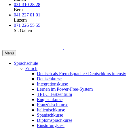
031 310 28 28
Bern
041 227 01 01
Luzern
071 226 55 55
St. Gallen
Menü
Sprachschule
Zürich
Deutsch als Fremdsprache / Deutschkurs intensiv
Deutschkurse
Integrationskurse
Lernen im Power-Free-System
TELC Testzentrum
Englischkurse
Französischkurse
Italienischkurse
Spanischkurse
Diplomsprachkurse
Einstufungstest