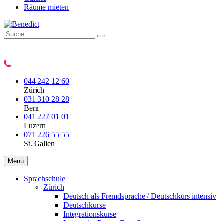
Räume mieten
044 242 12 60
Zürich
031 310 28 28
Bern
041 227 01 01
Luzern
071 226 55 55
St. Gallen
Menü
Sprachschule
Zürich
Deutsch als Fremdsprache / Deutschkurs intensiv
Deutschkurse
Integrationskurse