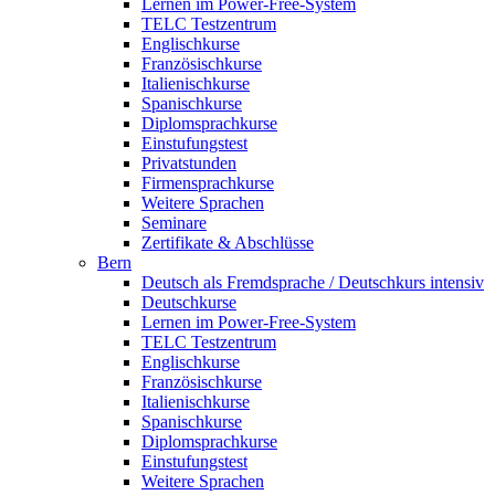
Lernen im Power-Free-System
TELC Testzentrum
Englischkurse
Französischkurse
Italienischkurse
Spanischkurse
Diplomsprachkurse
Einstufungstest
Privatstunden
Firmensprachkurse
Weitere Sprachen
Seminare
Zertifikate & Abschlüsse
Bern
Deutsch als Fremdsprache / Deutschkurs intensiv
Deutschkurse
Lernen im Power-Free-System
TELC Testzentrum
Englischkurse
Französischkurse
Italienischkurse
Spanischkurse
Diplomsprachkurse
Einstufungstest
Weitere Sprachen